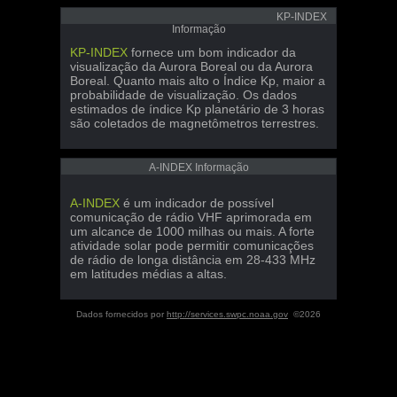
KP-INDEX
Informação
KP-INDEX
fornece um bom indicador da
visualização da Aurora Boreal ou da Aurora
Boreal. Quanto mais alto o Índice Kp, maior a
probabilidade de visualização. Os dados
estimados de índice Kp planetário de 3 horas
são coletados de magnetômetros terrestres.
A-INDEX Informação
A-INDEX
é um indicador de possível
comunicação de rádio VHF aprimorada em
um alcance de 1000 milhas ou mais. A forte
atividade solar pode permitir comunicações
de rádio de longa distância em 28-433 MHz
em latitudes médias a altas.
Dados fornecidos por
http://services.swpc.noaa.gov
©2026