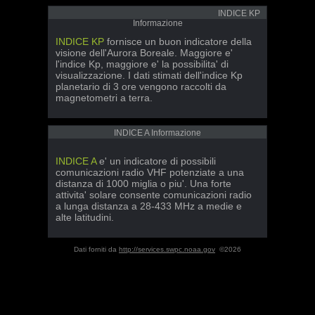
INDICE KP
Informazione
INDICE KP
fornisce un buon indicatore della
visione dell'Aurora Boreale. Maggiore e'
l'indice Kp, maggiore e' la possibilita' di
visualizzazione. I dati stimati dell'indice Kp
planetario di 3 ore vengono raccolti da
magnetometri a terra.
INDICE A Informazione
INDICE A
e' un indicatore di possibili
comunicazioni radio VHF potenziate a una
distanza di 1000 miglia o piu'. Una forte
attivita' solare consente comunicazioni radio
a lunga distanza a 28-433 MHz a medie e
alte latitudini.
Dati forniti da
http://services.swpc.noaa.gov
©2026