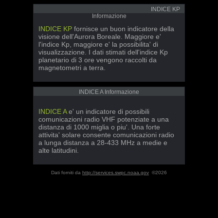
INDICE KP
Informazione
INDICE KP
fornisce un buon indicatore della
visione dell'Aurora Boreale. Maggiore e'
l'indice Kp, maggiore e' la possibilita' di
visualizzazione. I dati stimati dell'indice Kp
planetario di 3 ore vengono raccolti da
magnetometri a terra.
INDICE A Informazione
INDICE A
e' un indicatore di possibili
comunicazioni radio VHF potenziate a una
distanza di 1000 miglia o piu'. Una forte
attivita' solare consente comunicazioni radio
a lunga distanza a 28-433 MHz a medie e
alte latitudini.
Dati forniti da
http://services.swpc.noaa.gov
©2026