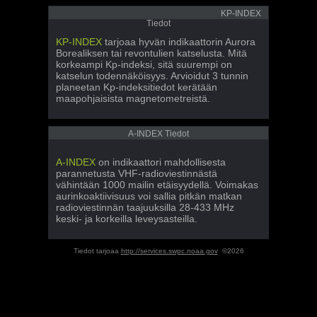
KP-INDEX
Tiedot
KP-INDEX
tarjoaa hyvän indikaattorin Aurora
Borealiksen tai revontulien katselusta. Mitä
korkeampi Kp-indeksi, sitä suurempi on
katselun todennäköisyys. Arvioidut 3 tunnin
planeetan Kp-indeksitiedot kerätään
maapohjaisista magnetometreistä.
A-INDEX Tiedot
A-INDEX
on indikaattori mahdollisesta
parannetusta VHF-radioviestinnästä
vähintään 1000 mailin etäisyydellä. Voimakas
aurinkoaktiivisuus voi sallia pitkän matkan
radioviestinnän taajuuksilla 28-433 MHz
keski- ja korkeilla leveysasteilla.
Tiedot tarjoaa
http://services.swpc.noaa.gov
©2026