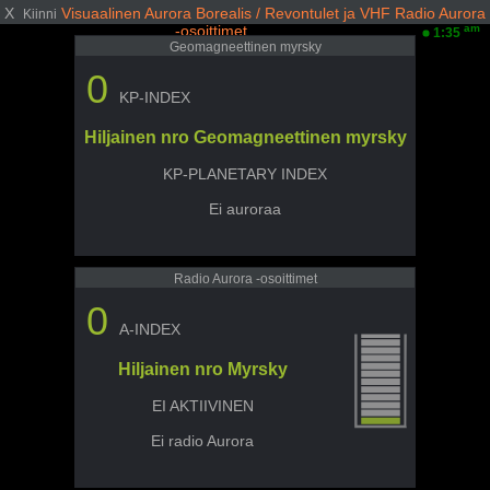
X
Visuaalinen Aurora Borealis / Revontulet ja VHF Radio Aurora
Kiinni
-osoittimet
am
1:35
Geomagneettinen myrsky
0
KP-INDEX
Hiljainen nro Geomagneettinen myrsky
KP-PLANETARY INDEX
Ei auroraa
Radio Aurora -osoittimet
0
A-INDEX
Hiljainen nro Myrsky
EI AKTIIVINEN
Ei radio Aurora