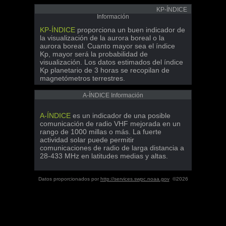
KP-ÍNDICE
Información
KP-ÍNDICE
proporciona un buen indicador de
la visualización de la aurora boreal o la
aurora boreal. Cuanto mayor sea el índice
Kp, mayor será la probabilidad de
visualización. Los datos estimados del índice
Kp planetario de 3 horas se recopilan de
magnetómetros terrestres.
A-ÍNDICE Información
A-ÍNDICE
es un indicador de una posible
comunicación de radio VHF mejorada en un
rango de 1000 millas o más. La fuerte
actividad solar puede permitir
comunicaciones de radio de larga distancia a
28-433 MHz en latitudes medias y altas.
Datos proporcionados por
http://services.swpc.noaa.gov
©2026