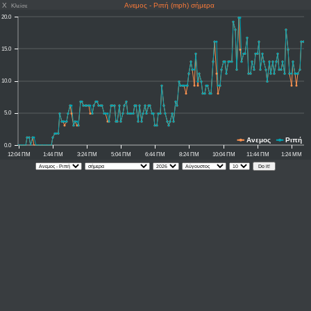
X
Ανεμος - Ριπή (mph) σήμερα
Κλείσε