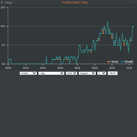
X
Vindby (mpt) i dag
Stänga