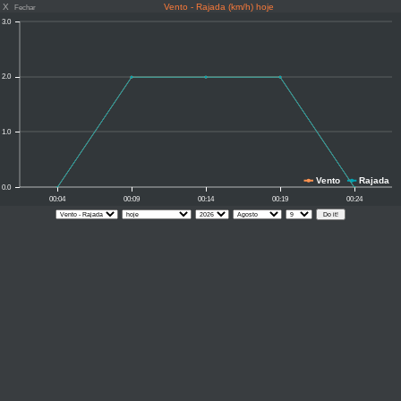
X
Vento - Rajada (km/h) hoje
Fechar