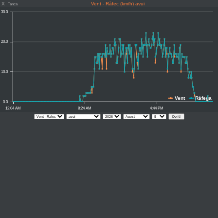
X
Vent - Ràfec (km/h) avui
Tanca