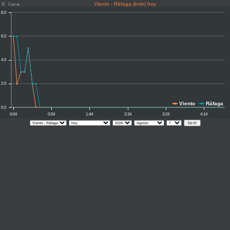
X
Viento - Ráfaga (kmh) hoy
Cerrar