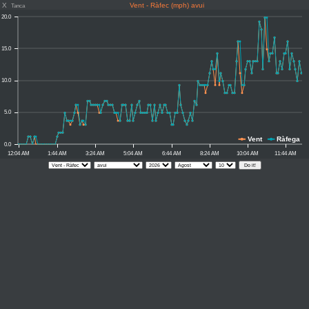
X
Vent - Ràfec (mph) avui
Tanca