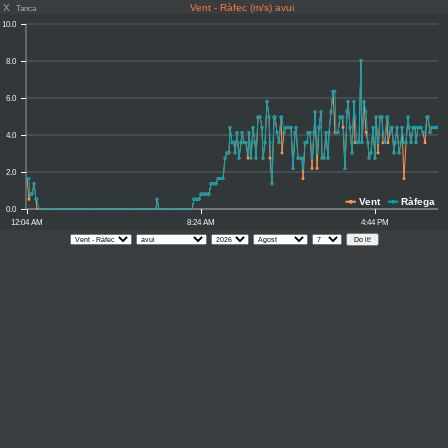
X
Vent - Ràfec (m/s) avui
Tanca