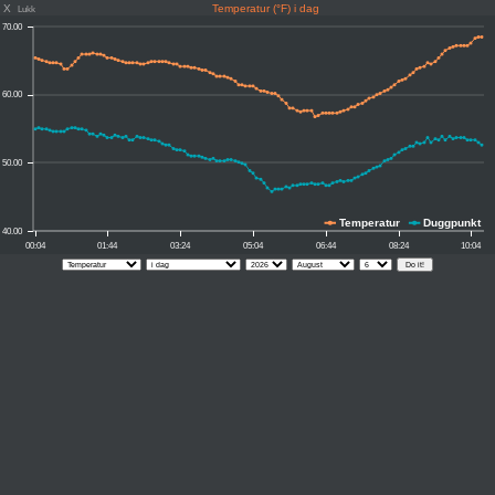
X
Temperatur (°F) i dag
Lukk