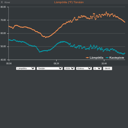
X
Lämpötila (°F) Tänään
Kiinni