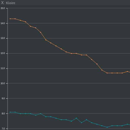
X
Κλείσε