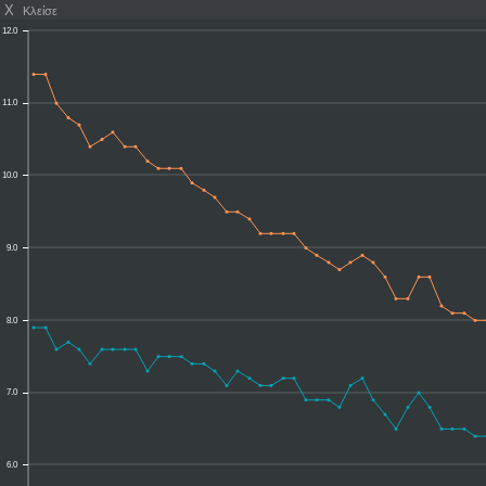
X
Κλείσε