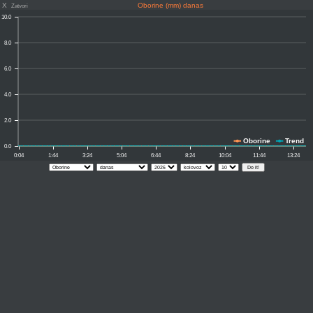
X
Oborine (mm) danas
Zatvori