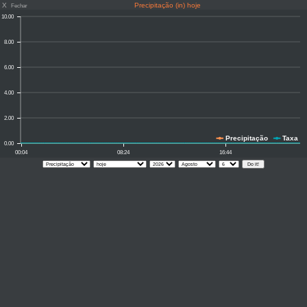
X
Precipitação (in) hoje
Fechar