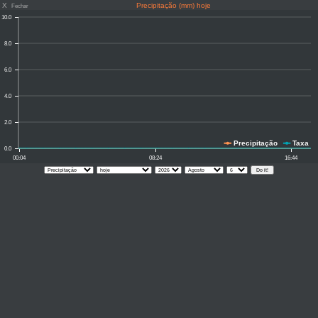
X
Precipitação (mm) hoje
Fechar