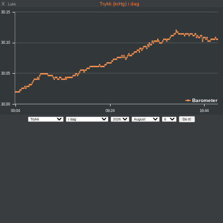
X
Trykk (inHg) i dag
Lukk