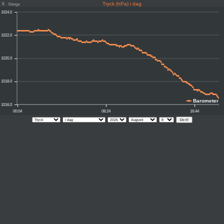
X
Tryck (hPa) i dag
Stänga