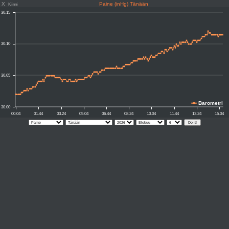
X
Paine (inHg) Tänään
Kiinni