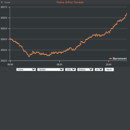
X
Paine (hPa) Tänään
Kiinni