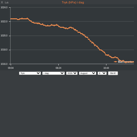
X
Tryk (hPa) i dag
Luk