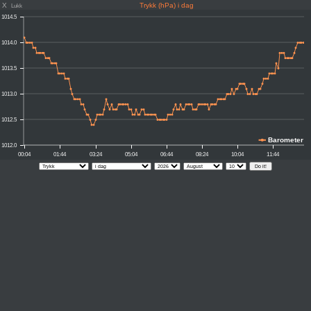
X
Trykk (hPa) i dag
Lukk