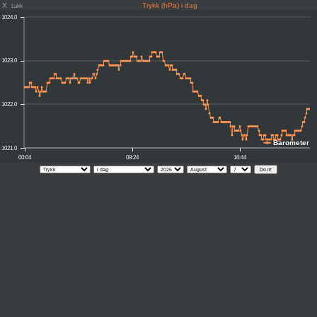
X
Trykk (hPa) i dag
Lukk