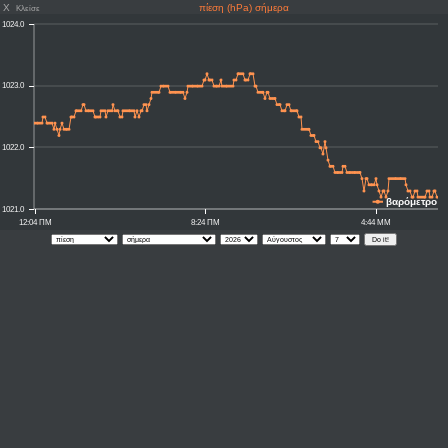
X
πίεση (hPa) σήμερα
Κλείσε